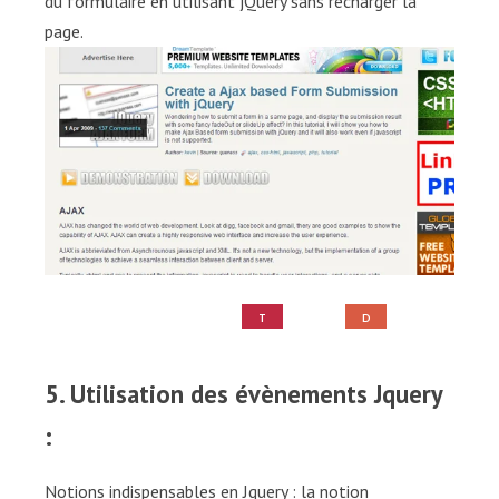
du formulaire en utilisant jQuery sans recharger la
page.
T
D
U
E
T
M
O
O
5. Utilisation des évènements Jquery
:
Notions indispensables en Jquery : la notion